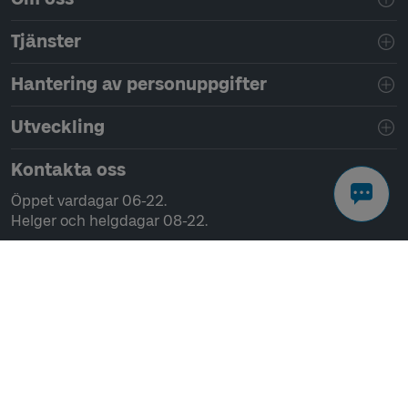
Tjänster
Hantering av personuppgifter
Utveckling
Kontakta oss
Öppet vardagar 06-22.
Helger och helgdagar 08-22.
Chatta
Ring 0771-41 43 00
Skriv till oss