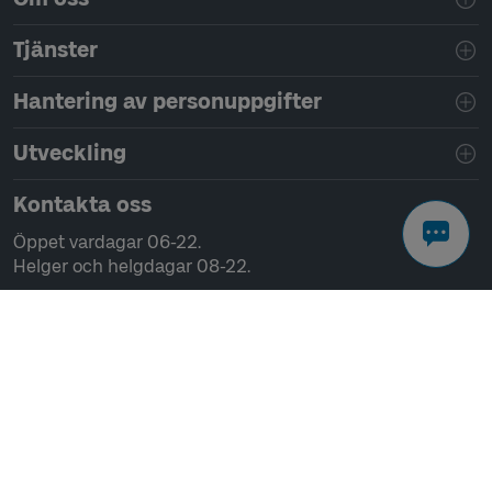
Tjänster
Hantering av personuppgifter
Utveckling
Kontakta oss
Öppet vardagar 06-22.
Helger och helgdagar 08-22.
Chatta
Ring 0771-41 43 00
Skriv till oss