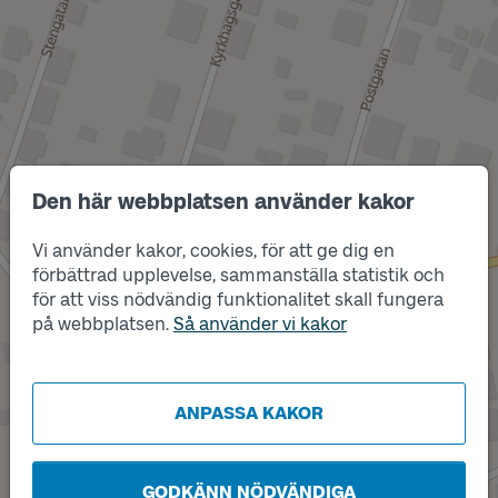
Den här webbplatsen använder kakor
Vi använder kakor, cookies, för att ge dig en
Läge
B
Läge
A
förbättrad upplevelse, sammanställa statistik och
för att viss nödvändig funktionalitet skall fungera
på webbplatsen.
Så använder vi kakor
ANPASSA KAKOR
GODKÄNN NÖDVÄNDIGA