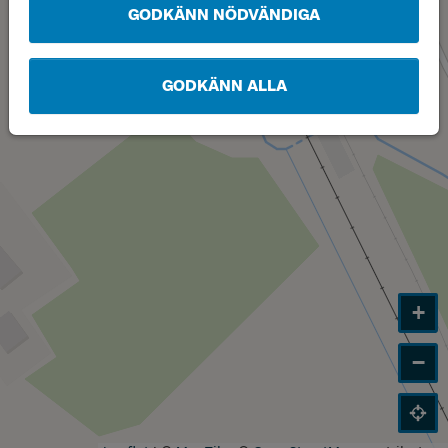
GODKÄNN NÖDVÄNDIGA
GODKÄNN ALLA
+
−