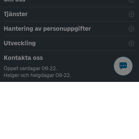
Tjänster
Hantering av personuppgifter
Utveckling
Kontakta oss
Öppet vardagar 06-22.
Helger och helgdagar 08-22.
Chatta
Ring 0771-41 43 00
Skriv till oss