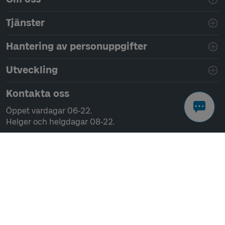
Tjänster
Hantering av personuppgifter
Utveckling
Kontakta oss
Öppet vardagar 06-22.
Helger och helgdagar 08-22.
Chatta
Ring 0771-41 43 00
Skriv till oss