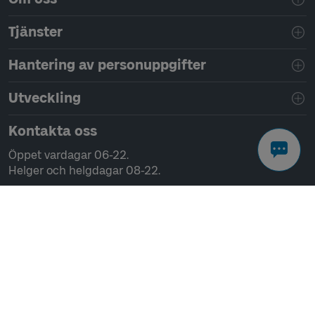
Tjänster
Hantering av personuppgifter
Utveckling
Kontakta oss
Öppet vardagar 06-22.
Helger och helgdagar 08-22.
Chatta
Ring 0771-41 43 00
Skriv till oss