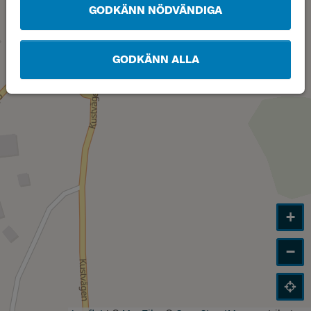
GODKÄNN NÖDVÄNDIGA
GODKÄNN ALLA
+
−