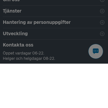
Tjänster
Hantering av personuppgifter
Utveckling
Kontakta oss
Öppet vardagar 06-22.
Helger och helgdagar 08-22.
Chatta
Ring 0771-41 43 00
Skriv till oss