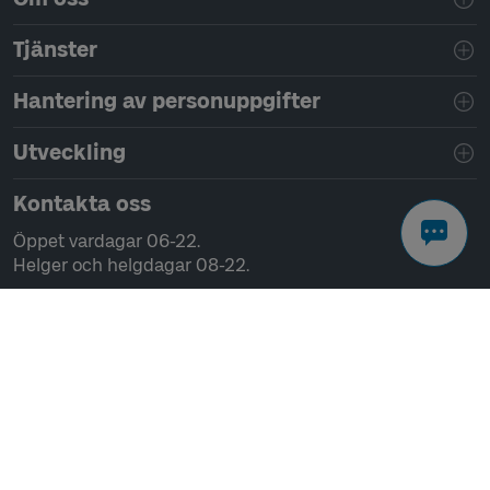
Tjänster
Hantering av personuppgifter
Utveckling
Kontakta oss
Öppet vardagar 06-22.
Helger och helgdagar 08-22.
Chatta
Ring 0771-41 43 00
Skriv till oss