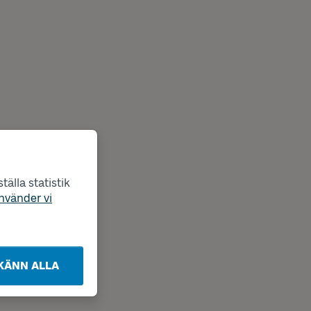
älla statistik
nvänder vi
KÄNN ALLA