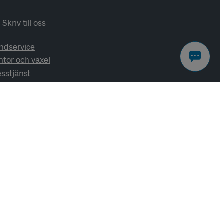
Skriv till oss
ndservice
ntor och växel
esstjänst
lj oss