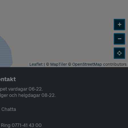
+
−
Leaflet
|
©
MapTiler
©
OpenStreetMap
contributors
ntakt
pet vardagar 06-22.
lger och helgdagar 08-22.
Chatta
Ring 0771-41 43 00