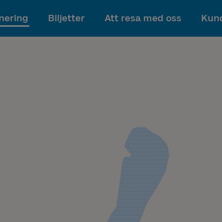
Till innehållet
nering
Biljetter
Att resa med oss
Kund