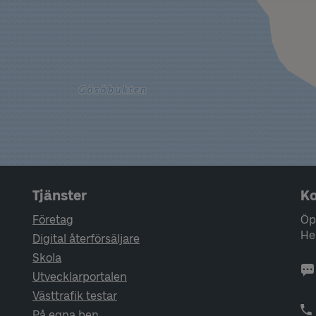
Tjänster
Ko
Företag
Öp
He
Digital återförsäljare
Skola
Utvecklarportalen
Västtrafik testar
På egna ben