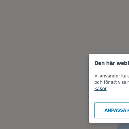
Den här web
Vi använder kako
och för att vis
kakor
ANPASSA 