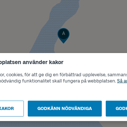
Läge
A
bplatsen använder kakor
r, cookies, för att ge dig en förbättrad upplevelse, sammanst
s nödvändig funktionalitet skall fungera på webbplatsen.
Så a
KAKOR
GODKÄNN NÖDVÄNDIGA
GOD