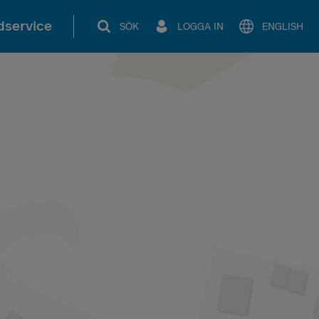
service
SÖK
LOGGA IN
ENGLISH