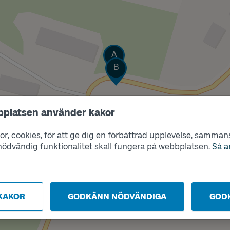
Läge
A
Läge
B
bplatsen använder kakor
r, cookies, för att ge dig en förbättrad upplevelse, sammanst
s nödvändig funktionalitet skall fungera på webbplatsen.
Så a
KAKOR
GODKÄNN NÖDVÄNDIGA
GOD