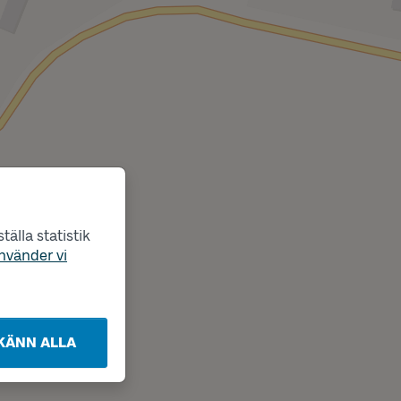
älla statistik
nvänder vi
KÄNN ALLA