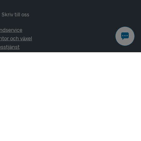
Skriv till oss
ndservice
ntor och växel
esstjänst
lj oss