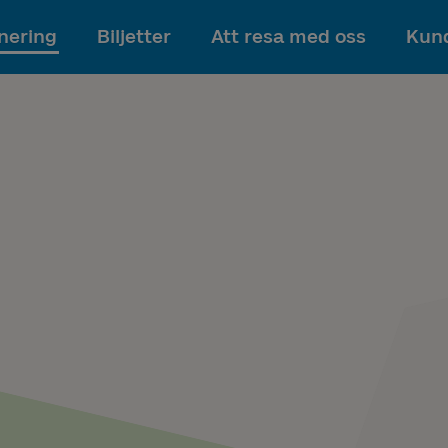
Till innehållet
nering
Biljetter
Att resa med oss
Kund