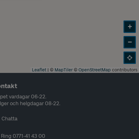
+
−
Leaflet
|
©
MapTiler
©
OpenStreetMap
contributors
ntakt
pet vardagar 06-22.
lger och helgdagar 08-22.
Chatta
Ring 0771-41 43 00