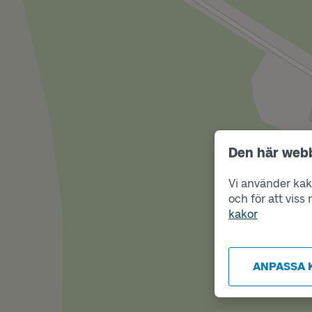
Den här web
Vi använder kako
och för att vis
kakor
ANPASSA 