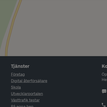
Tjänster
Ko
Företag
Öp
He
Digital återförsäljare
Skola
Utvecklarportalen
Västtrafik testar
På egna ben