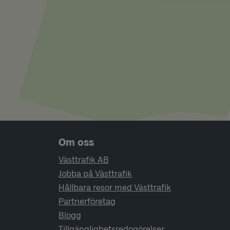
Sidfotsnavigering
Om oss
Västtrafik AB
Jobba på Västtrafik
Hållbara resor med Västtrafik
Partnerföretag
Blogg
Tillgänglighetsredogörelser