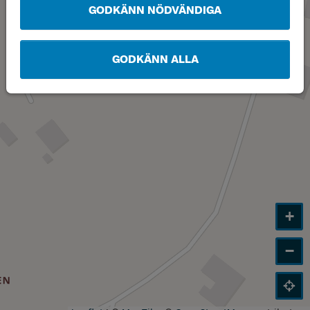
GODKÄNN NÖDVÄNDIGA
GODKÄNN ALLA
+
−