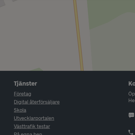
Tjänster
Ko
Företag
Öp
He
Digital återförsäljare
Skola
Utvecklarportalen
Västtrafik testar
På egna ben