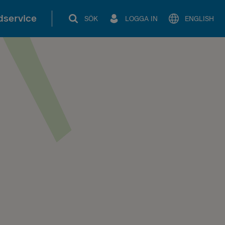
service
SÖK
LOGGA IN
ENGLISH