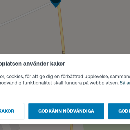
bplatsen använder kakor
Läge
A
r, cookies, för att ge dig en förbättrad upplevelse, sammanst
s nödvändig funktionalitet skall fungera på webbplatsen.
Så a
KAKOR
GODKÄNN NÖDVÄNDIGA
GOD