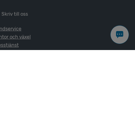
Skriv till oss
ndservice
ntor och växel
esstjänst
lj oss