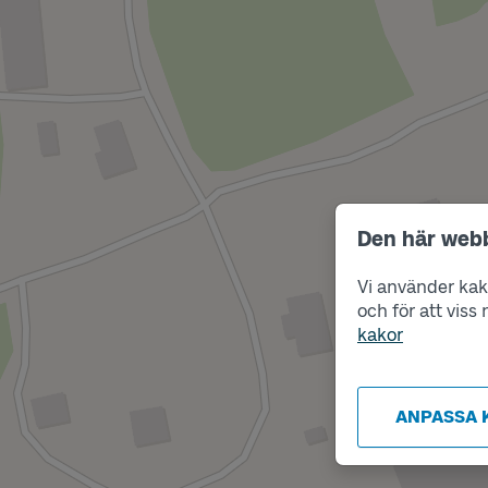
Den här web
Vi använder kako
och för att vis
kakor
ANPASSA 