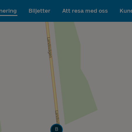
Till innehållet
nering
Biljetter
Att resa med oss
Kund
Läge
B