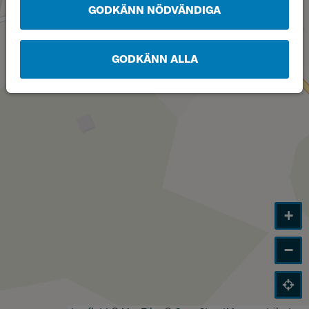
GODKÄNN NÖDVÄNDIGA
GODKÄNN ALLA
+
−