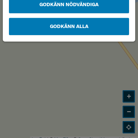
GODKÄNN NÖDVÄNDIGA
GODKÄNN ALLA
+
−