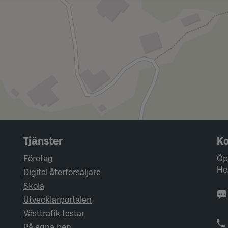
Tjänster
Ko
Företag
Öp
He
Digital återförsäljare
Skola
Utvecklarportalen
Västtrafik testar
På egna ben