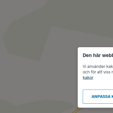
Den här web
Vi använder kako
och för att vis
kakor
ANPASSA 