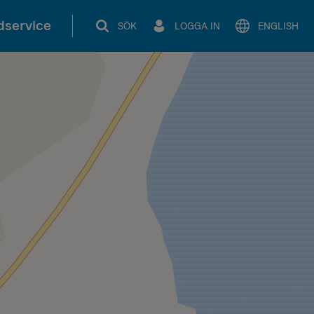
service
SÖK
LOGGA IN
ENGLISH