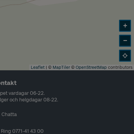
+
−
Leaflet
|
©
MapTiler
©
OpenStreetMap
contributors
ntakt
pet vardagar 06-22.
lger och helgdagar 08-22.
Chatta
Ring 0771-41 43 00