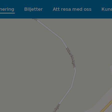
Till innehållet
nering
Biljetter
Att resa med oss
Kund