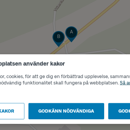
Läge
A
Läge
B
bplatsen använder kakor
r, cookies, för att ge dig en förbättrad upplevelse, sammanst
s nödvändig funktionalitet skall fungera på webbplatsen.
Så a
KAKOR
GODKÄNN NÖDVÄNDIGA
GOD