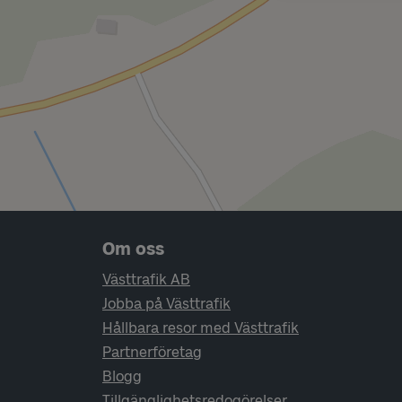
Sidfotsnavigering
Om oss
Västtrafik AB
Jobba på Västtrafik
Hållbara resor med Västtrafik
Partnerföretag
Blogg
Tillgänglighetsredogörelser