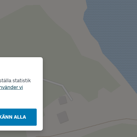
älla statistik
nvänder vi
KÄNN ALLA