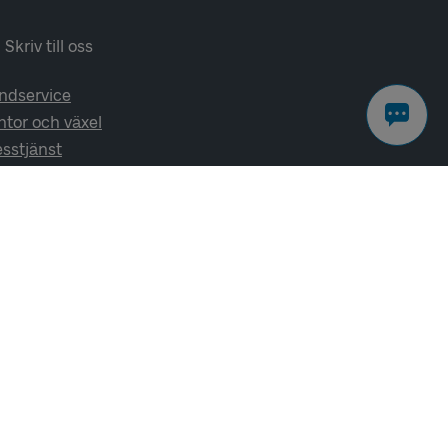
Skriv till oss
ndservice
ntor och växel
esstjänst
lj oss