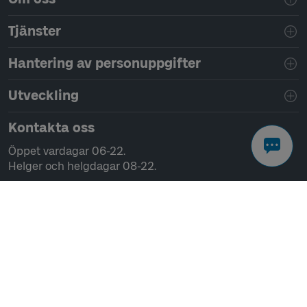
Tjänster
Hantering av personuppgifter
Utveckling
Kontakta oss
Öppet vardagar 06-22.
Helger och helgdagar 08-22.
Chatta
Ring 0771-41 43 00
Skriv till oss