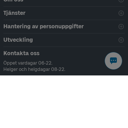
Tjänster
Hantering av personuppgifter
Utveckling
Kontakta oss
Öppet vardagar 06-22.
Helger och helgdagar 08-22.
Chatta
Ring 0771-41 43 00
Skriv till oss