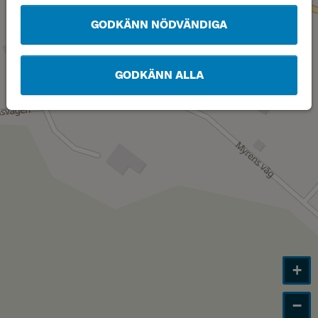
GODKÄNN NÖDVÄNDIGA
GODKÄNN ALLA
+
−