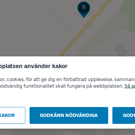
Läge
B
Läge
A
bplatsen använder kakor
r, cookies, för att ge dig en förbättrad upplevelse, sammanst
s nödvändig funktionalitet skall fungera på webbplatsen.
Så a
KAKOR
GODKÄNN NÖDVÄNDIGA
GOD