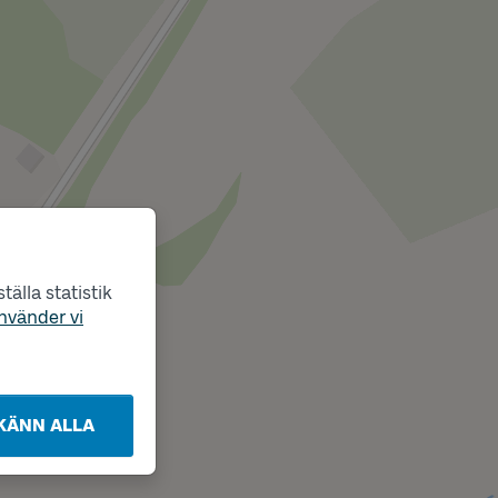
älla statistik
nvänder vi
KÄNN ALLA