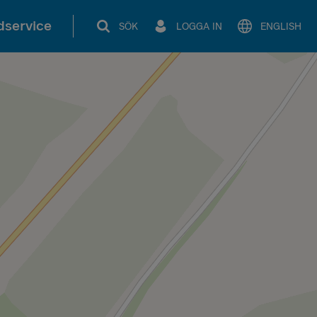
service
SÖK
LOGGA IN
ENGLISH