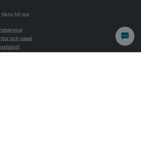
Skriv till oss
ndservice
ntor och växel
esstjänst
lj oss