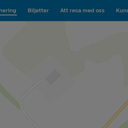
Till innehållet
nering
Biljetter
Att resa med oss
Kund