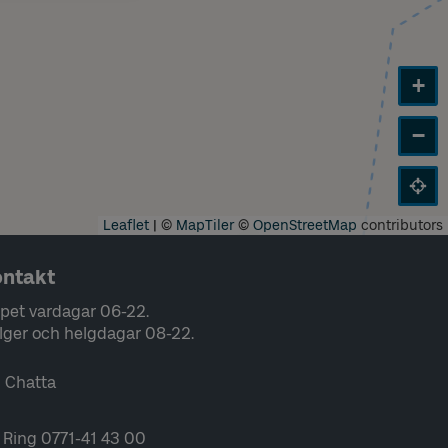
+
−
Leaflet
|
©
MapTiler
©
OpenStreetMap
contributors
ntakt
pet vardagar 06-22.
lger och helgdagar 08-22.
Chatta
Ring 0771-41 43 00