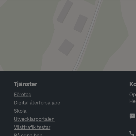
Tjänster
Ko
Företag
Öp
He
Digital återförsäljare
Skola
Utvecklarportalen
Västtrafik testar
På egna ben