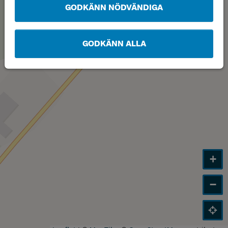
GODKÄNN NÖDVÄNDIGA
GODKÄNN ALLA
+
−