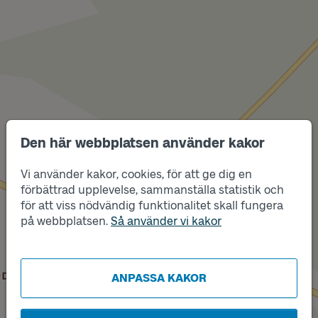
Den här webbplatsen använder kakor
Läge
Vi använder kakor, cookies, för att ge dig en
B
Läge
Läge
A
förbättrad upplevelse, sammanställa statistik och
C
för att viss nödvändig funktionalitet skall fungera
på webbplatsen.
Så använder vi kakor
Läge
D
ANPASSA KAKOR