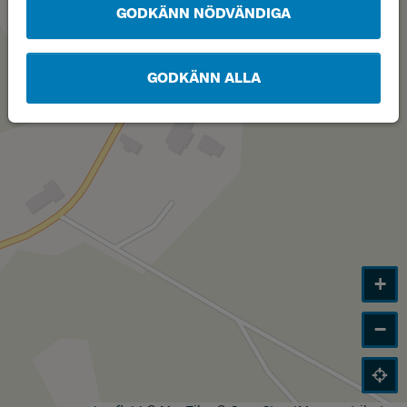
GODKÄNN NÖDVÄNDIGA
GODKÄNN ALLA
+
−