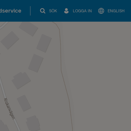
service
SÖK
LOGGA IN
ENGLISH