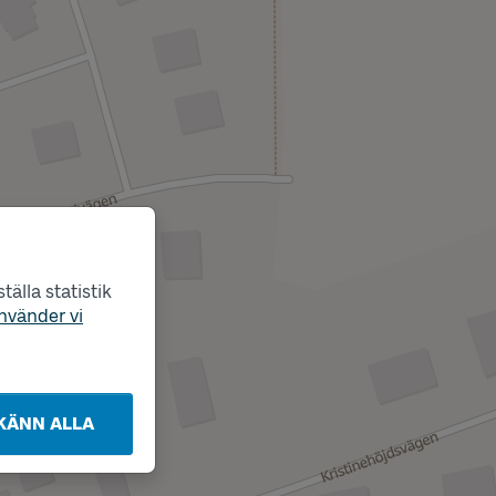
älla statistik
nvänder vi
KÄNN ALLA