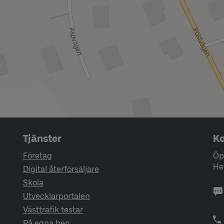
Tjänster
Ko
Företag
Öp
He
Digital återförsäljare
Skola
Utvecklarportalen
Västtrafik testar
På egna ben