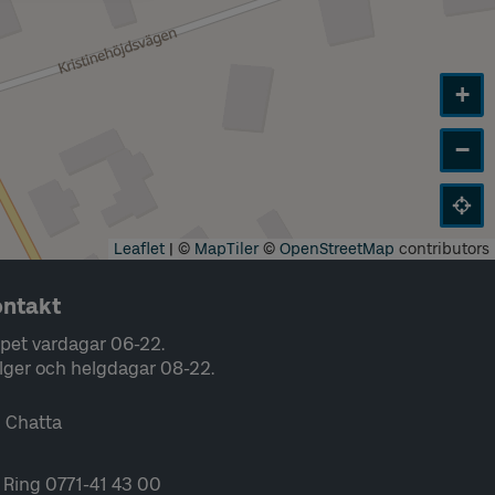
+
−
Leaflet
|
©
MapTiler
©
OpenStreetMap
contributors
ntakt
pet vardagar 06-22.
lger och helgdagar 08-22.
Chatta
Ring 0771-41 43 00