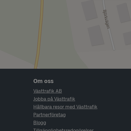
Sidfotsnavigering
Om oss
Västtrafik AB
Jobba på Västtrafik
Hållbara resor med Västtrafik
Partnerföretag
Blogg
Tillgänglighetsredogörelser