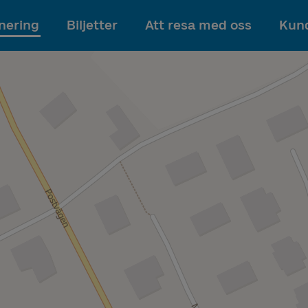
Till innehållet
nering
Biljetter
Att resa med oss
Kund