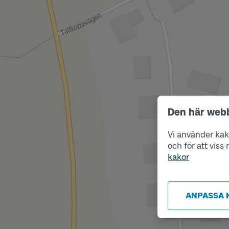
Den här web
Vi använder kako
och för att vis
kakor
ANPASSA 