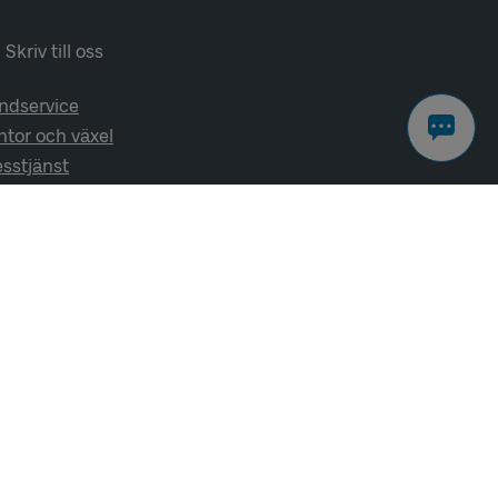
Skriv till oss
ndservice
ntor och växel
esstjänst
lj oss