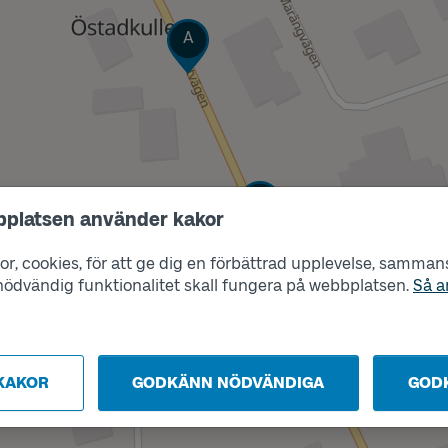
Läge
A
Läge
B
bplatsen använder kakor
r, cookies, för att ge dig en förbättrad upplevelse, sammanst
s nödvändig funktionalitet skall fungera på webbplatsen.
Så a
KAKOR
GODKÄNN NÖDVÄNDIGA
GOD