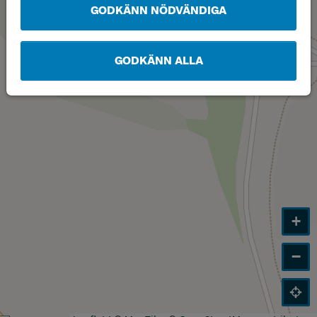
GODKÄNN NÖDVÄNDIGA
GODKÄNN ALLA
+
−