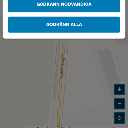
GODKÄNN NÖDVÄNDIGA
GODKÄNN ALLA
+
−