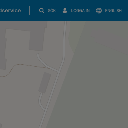
service
SÖK
LOGGA IN
ENGLISH