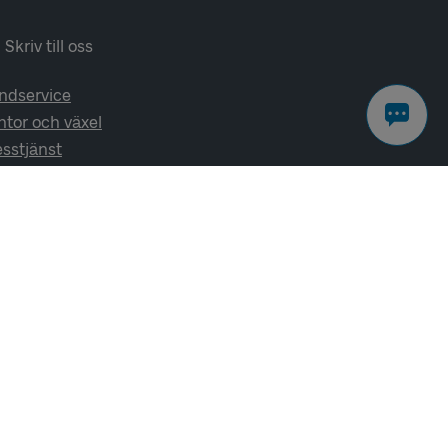
Skriv till oss
ndservice
ntor och växel
esstjänst
lj oss