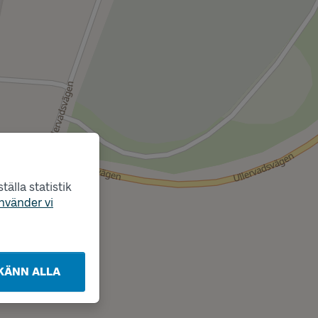
älla statistik
nvänder vi
KÄNN ALLA