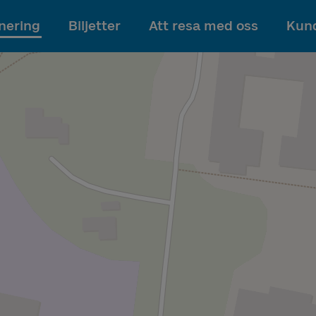
Till innehållet
nering
Biljetter
Att resa med oss
Kund