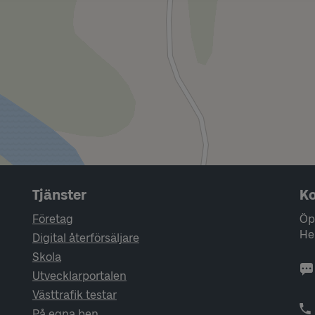
Tjänster
Ko
Företag
Öp
He
Digital återförsäljare
Skola
Utvecklarportalen
Västtrafik testar
På egna ben