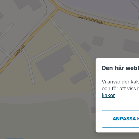
Den här web
Vi använder kako
och för att vis
kakor
ANPASSA 