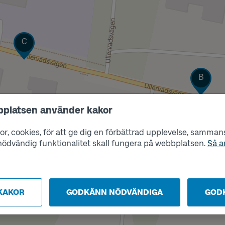
Läge
C
Läge
B
bplatsen använder kakor
r, cookies, för att ge dig en förbättrad upplevelse, sammanst
s nödvändig funktionalitet skall fungera på webbplatsen.
Så a
KAKOR
GODKÄNN NÖDVÄNDIGA
GOD