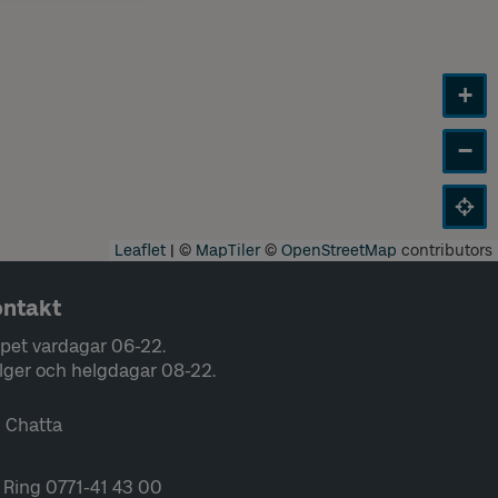
+
−
Leaflet
|
©
MapTiler
©
OpenStreetMap
contributors
ntakt
pet vardagar 06-22.
lger och helgdagar 08-22.
Chatta
Ring 0771-41 43 00