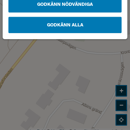
GODKÄNN NÖDVÄNDIGA
GODKÄNN ALLA
+
−