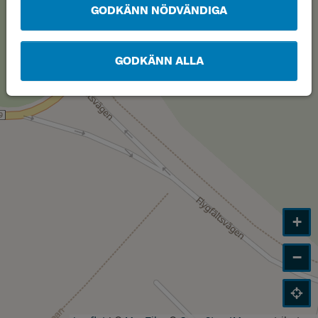
GODKÄNN NÖDVÄNDIGA
GODKÄNN ALLA
+
−