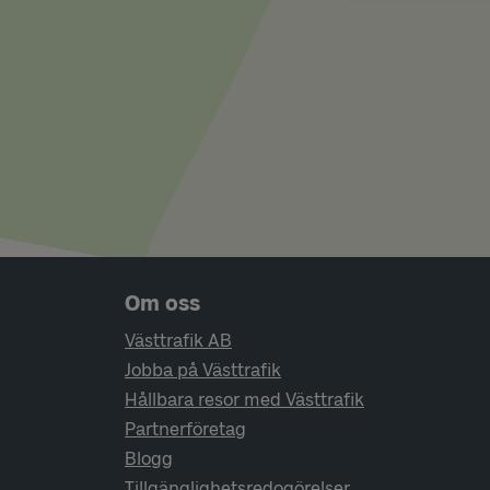
Sidfotsnavigering
Om oss
Västtrafik AB
Jobba på Västtrafik
Hållbara resor med Västtrafik
Partnerföretag
Blogg
Tillgänglighetsredogörelser