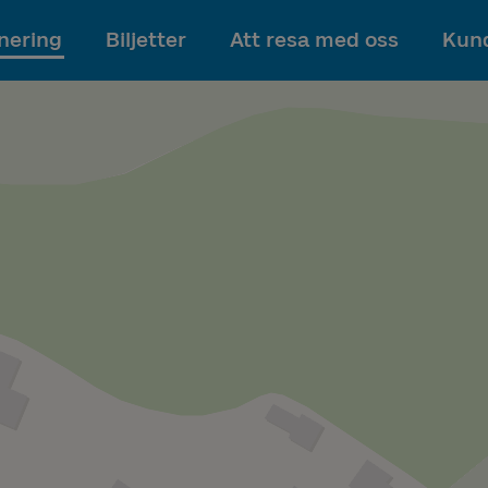
Till innehållet
nering
Biljetter
Att resa med oss
Kund