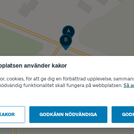
Läge
A
Läge
B
bplatsen använder kakor
r, cookies, för att ge dig en förbättrad upplevelse, sammanst
s nödvändig funktionalitet skall fungera på webbplatsen.
Så a
KAKOR
GODKÄNN NÖDVÄNDIGA
GOD