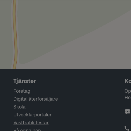
Tjänster
Ko
Företag
Öp
He
Digital återförsäljare
Skola
Utvecklarportalen
Västtrafik testar
På egna ben