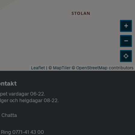
+
−
Leaflet
|
©
MapTiler
©
OpenStreetMap
contributors
ntakt
pet vardagar 06-22.
lger och helgdagar 08-22.
Chatta
Ring 0771-41 43 00