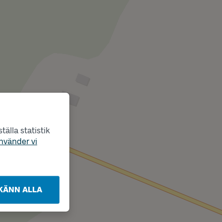
älla statistik
nvänder vi
KÄNN ALLA