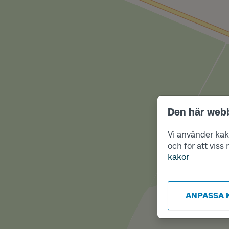
Den här web
Vi använder kako
och för att vis
kakor
ANPASSA 