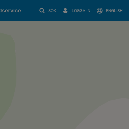
service
SÖK
LOGGA IN
ENGLISH