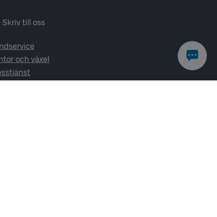
Skriv till oss
ndservice
ntor och växel
esstjänst
lj oss