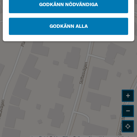
GODKÄNN NÖDVÄNDIGA
GODKÄNN ALLA
+
−