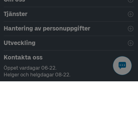
Tjänster
Hantering av personuppgifter
Utveckling
Kontakta oss
Öppet vardagar 06-22.
Helger och helgdagar 08-22.
Chatta
Ring 0771-41 43 00
Skriv till oss