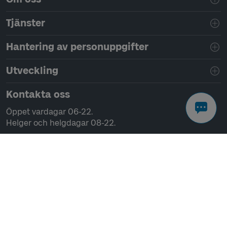
Tjänster
Hantering av personuppgifter
Utveckling
Kontakta oss
Öppet vardagar 06-22.
Helger och helgdagar 08-22.
Chatta
Ring 0771-41 43 00
Skriv till oss