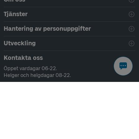
Tjänster
Hantering av personuppgifter
Utveckling
Kontakta oss
Öppet vardagar 06-22.
Helger och helgdagar 08-22.
Chatta
Ring 0771-41 43 00
Skriv till oss