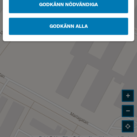
A
GODKÄNN NÖDVÄNDIGA
GODKÄNN ALLA
+
−