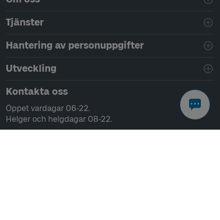
Tjänster
Hantering av personuppgifter
Utveckling
Kontakta oss
Öppet vardagar 06-22.
Helger och helgdagar 08-22.
Chatta
Ring 0771-41 43 00
Skriv till oss