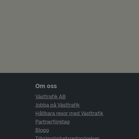
Sidfotsnavigering
Om oss
Västtrafik AB
Jobba på Västtrafik
Hållbara resor med Västtrafik
Partnerföretag
Blogg
Tillgänglighetsredogörelser