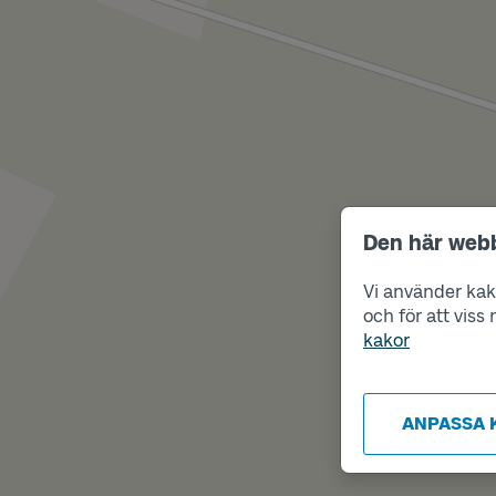
Den här web
Vi använder kako
och för att vis
kakor
ANPASSA 