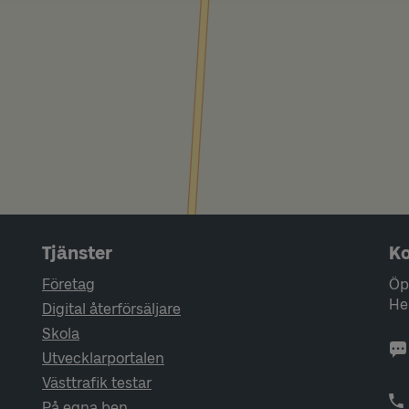
Tjänster
Ko
Företag
Öp
He
Digital återförsäljare
Skola
Utvecklarportalen
Västtrafik testar
På egna ben