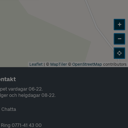
+
−
Leaflet
|
©
MapTiler
©
OpenStreetMap
contributors
ntakt
pet vardagar 06-22.
lger och helgdagar 08-22.
Chatta
Ring 0771-41 43 00