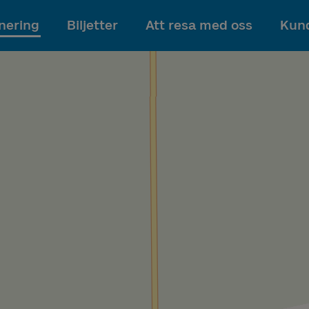
Till innehållet
nering
Biljetter
Att resa med oss
Kund