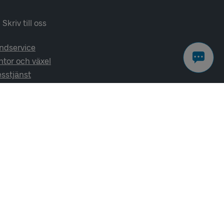
Skriv till oss
ndservice
ntor och växel
esstjänst
lj oss