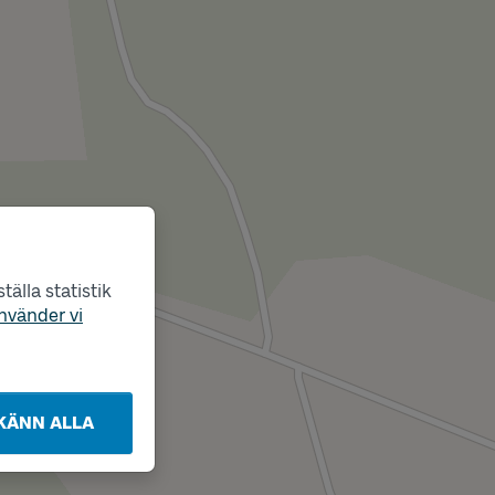
älla statistik
nvänder vi
KÄNN ALLA