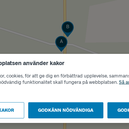
Läge
B
Läge
A
bplatsen använder kakor
r, cookies, för att ge dig en förbättrad upplevelse, sammanst
s nödvändig funktionalitet skall fungera på webbplatsen.
Så a
KAKOR
GODKÄNN NÖDVÄNDIGA
GOD