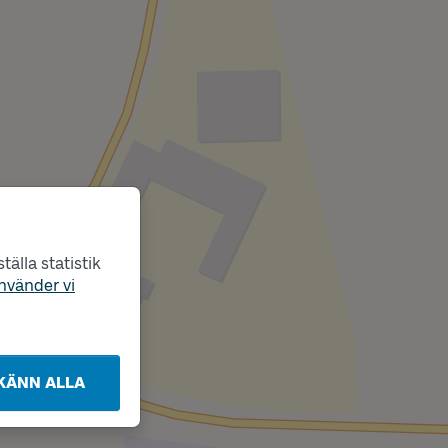
älla statistik
nvänder vi
KÄNN ALLA