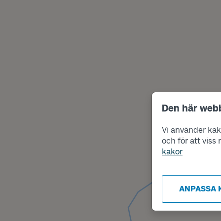
Den här web
Vi använder kako
och för att vis
kakor
ANPASSA 