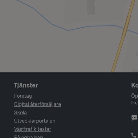
Tjänster
Ko
Företag
Öp
He
Digital återförsäljare
Skola
Utvecklarportalen
Västtrafik testar
På egna ben