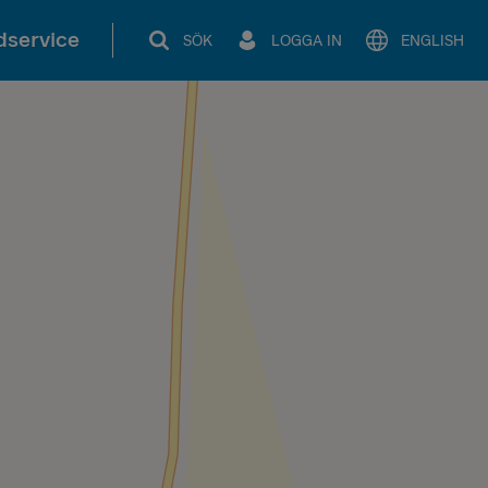
service
SÖK
LOGGA IN
ENGLISH