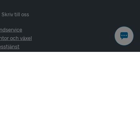
Skriv till oss
ndservice
ntor och växel
esstjänst
lj oss