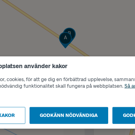
Läge
B
Läge
A
bplatsen använder kakor
r, cookies, för att ge dig en förbättrad upplevelse, sammanst
s nödvändig funktionalitet skall fungera på webbplatsen.
Så a
KAKOR
GODKÄNN NÖDVÄNDIGA
GOD