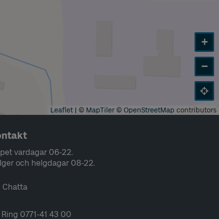
+
−
Leaflet
|
©
MapTiler
©
OpenStreetMap
contributors
ntakt
pet vardagar 06-22.
lger och helgdagar 08-22.
Chatta
Ring 0771-41 43 00