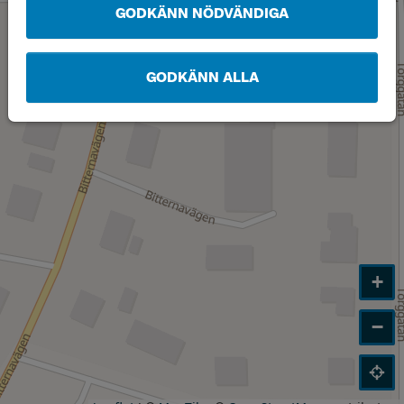
GODKÄNN NÖDVÄNDIGA
GODKÄNN ALLA
+
−