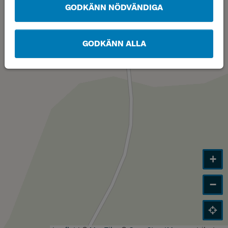
GODKÄNN NÖDVÄNDIGA
GODKÄNN ALLA
+
−