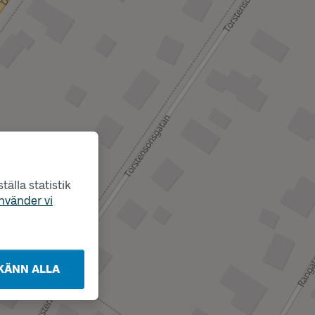
älla statistik
nvänder vi
KÄNN ALLA