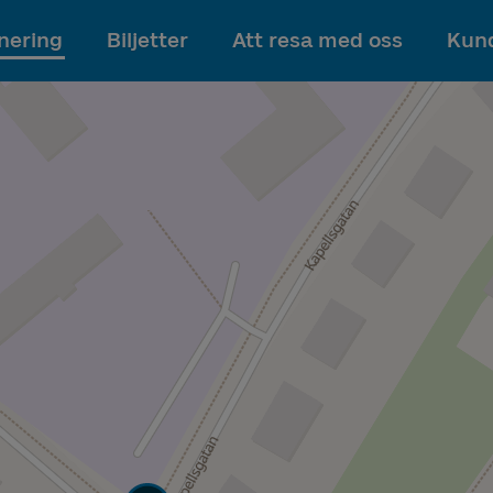
Till innehållet
nering
Biljetter
Att resa med oss
Kund