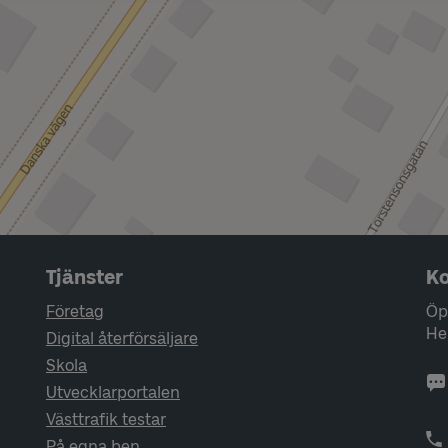
Tjänster
Ko
Företag
Öp
He
Digital återförsäljare
Skola
Utvecklarportalen
Västtrafik testar
På egna ben