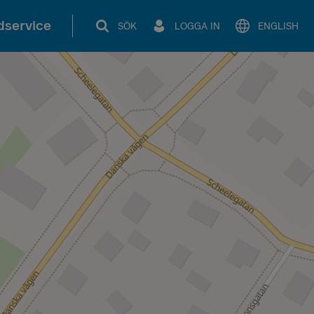
service
SÖK
LOGGA IN
ENGLISH