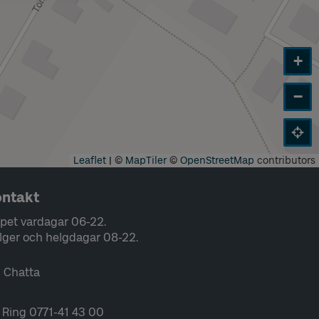
+
−
Leaflet
|
©
MapTiler
©
OpenStreetMap
contributors
ntakt
pet vardagar 06-22.
lger och helgdagar 08-22.
Chatta
Ring 0771-41 43 00