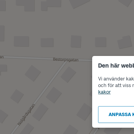
Den här web
Vi använder kako
och för att vis
kakor
ANPASSA 