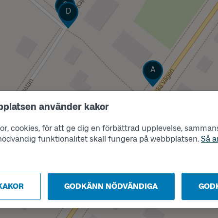
Läge
C
Läge
D
Läge
A
bplatsen använder kakor
Läge
B
r, cookies, för att ge dig en förbättrad upplevelse, sammanst
s nödvändig funktionalitet skall fungera på webbplatsen.
Så a
KAKOR
GODKÄNN NÖDVÄNDIGA
GOD