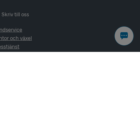
Skriv till oss
ndservice
ntor och växel
esstjänst
lj oss