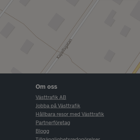
Sidfotsnavigering
Om oss
Västtrafik AB
Jobba på Västtrafik
Hållbara resor med Västtrafik
Partnerföretag
Blogg
Tillgänglighetsredogörelser