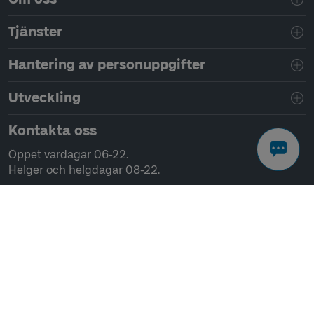
Tjänster
Hantering av personuppgifter
Utveckling
Kontakta oss
Öppet vardagar 06-22.
Helger och helgdagar 08-22.
Chatta
Ring 0771-41 43 00
Skriv till oss