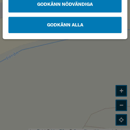
GODKÄNN NÖDVÄNDIGA
GODKÄNN ALLA
+
−