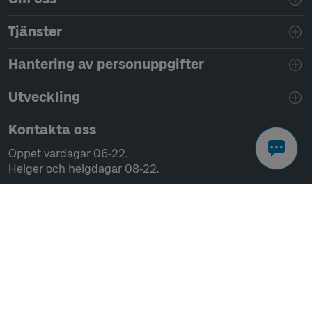
Tjänster
Hantering av personuppgifter
Utveckling
Kontakta oss
Öppet vardagar 06-22.
Helger och helgdagar 08-22.
Chatta
Ring 0771-41 43 00
Skriv till oss