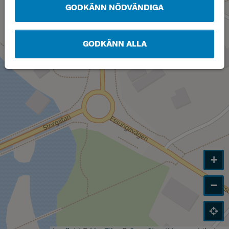
GODKÄNN NÖDVÄNDIGA
GODKÄNN ALLA
+
−