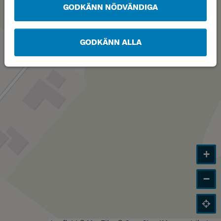
GODKÄNN NÖDVÄNDIGA
GODKÄNN ALLA
+
−