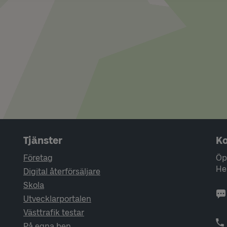
Tjänster
Ko
Företag
Öp
He
Digital återförsäljare
Skola
Utvecklarportalen
Västtrafik testar
På egna ben