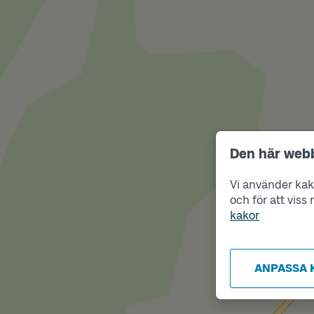
Den här web
Vi använder kako
och för att vis
kakor
ANPASSA 