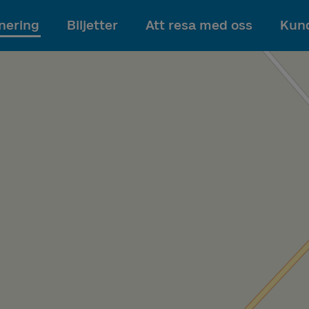
Till innehållet
nering
Biljetter
Att resa med oss
Kund