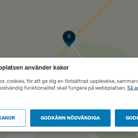
Läge
B
bplatsen använder kakor
r, cookies, för att ge dig en förbättrad upplevelse, sammanst
s nödvändig funktionalitet skall fungera på webbplatsen.
Så a
KAKOR
GODKÄNN NÖDVÄNDIGA
GOD