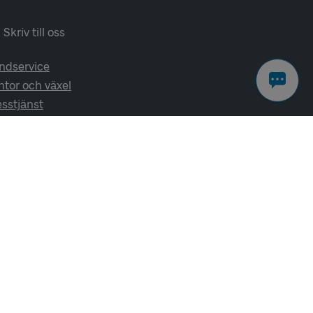
Skriv till oss
ndservice
ntor och växel
esstjänst
lj oss