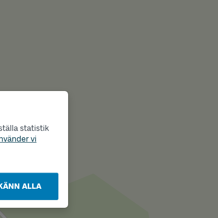
älla statistik
nvänder vi
KÄNN ALLA