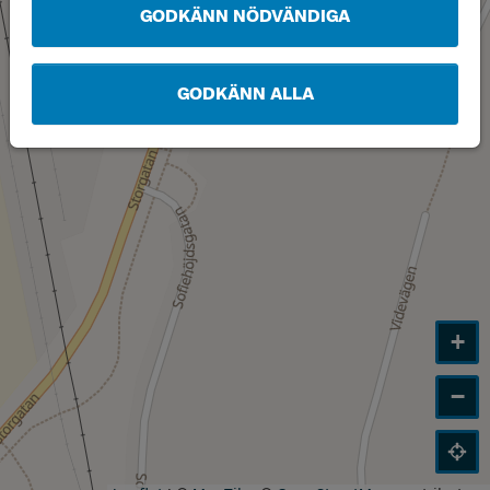
GODKÄNN NÖDVÄNDIGA
GODKÄNN ALLA
+
−