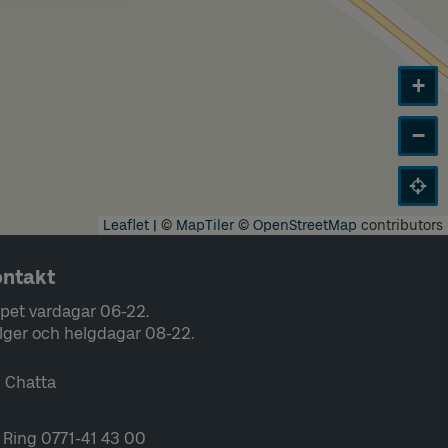
+
−
Leaflet
|
©
MapTiler
©
OpenStreetMap
contributors
ntakt
pet vardagar 06-22.
lger och helgdagar 08-22.
Chatta
Ring 0771-41 43 00