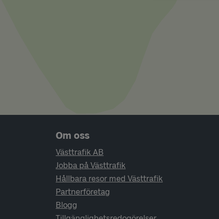
Sidfotsnavigering
Om oss
Västtrafik AB
Jobba på Västtrafik
Hållbara resor med Västtrafik
Partnerföretag
Blogg
Tillgänglighetsredogörelser