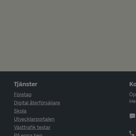
Tjänster
Ko
Företag
Öp
He
Digital återförsäljare
Skola
Utvecklarportalen
Västtrafik testar
På egna ben