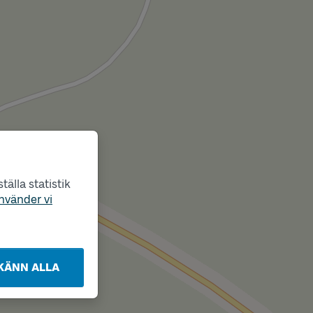
älla statistik
nvänder vi
KÄNN ALLA