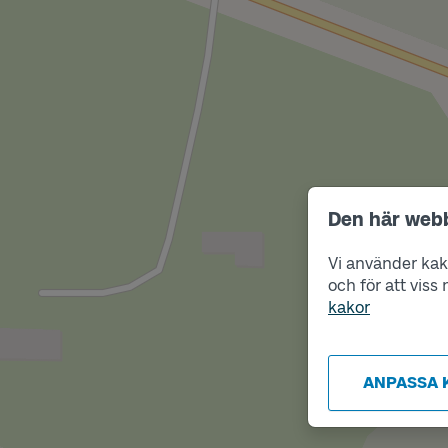
Den här web
Vi använder kako
och för att vis
kakor
ANPASSA 