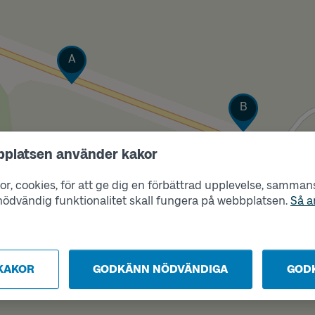
Läge
A
Läge
B
bplatsen använder kakor
r, cookies, för att ge dig en förbättrad upplevelse, sammanst
s nödvändig funktionalitet skall fungera på webbplatsen.
Så a
KAKOR
GODKÄNN NÖDVÄNDIGA
GOD