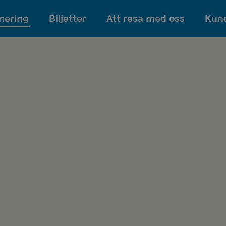
Till innehållet
nering
Biljetter
Att resa med oss
Kund