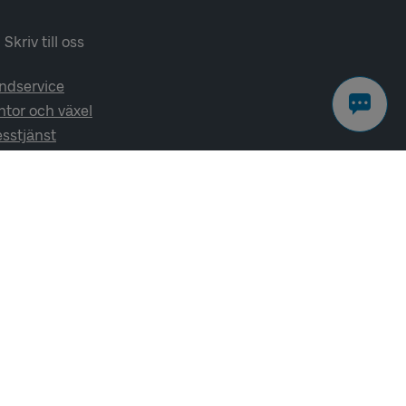
Skriv till oss
ndservice
ntor och växel
esstjänst
lj oss