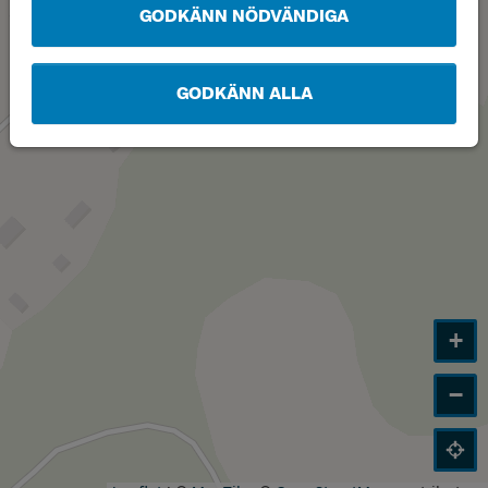
GODKÄNN NÖDVÄNDIGA
GODKÄNN ALLA
+
−