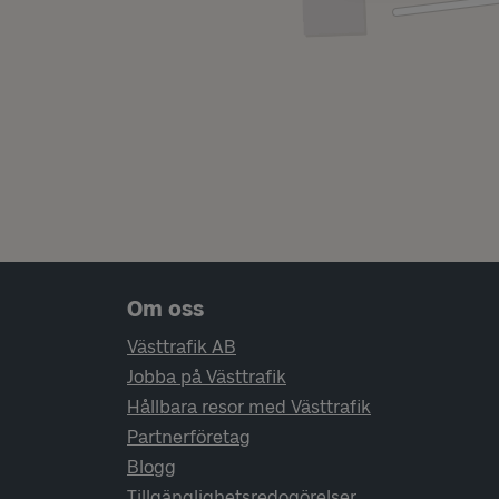
Sidfotsnavigering
Om oss
Västtrafik AB
Jobba på Västtrafik
Hållbara resor med Västtrafik
Partnerföretag
Blogg
Tillgänglighetsredogörelser