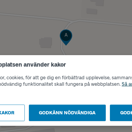
Läge
A
bplatsen använder kakor
r, cookies, för att ge dig en förbättrad upplevelse, sammanst
s nödvändig funktionalitet skall fungera på webbplatsen.
Så a
KAKOR
GODKÄNN NÖDVÄNDIGA
GOD