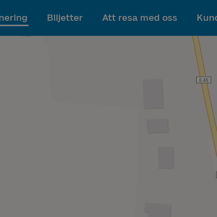
Till innehållet
nering
Biljetter
Att resa med oss
Kund