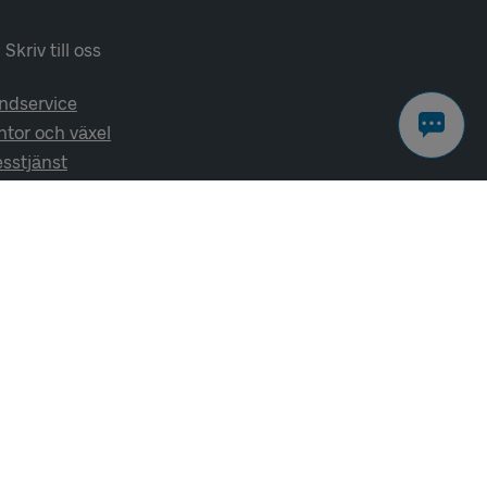
Skriv till oss
ndservice
ntor och växel
esstjänst
lj oss