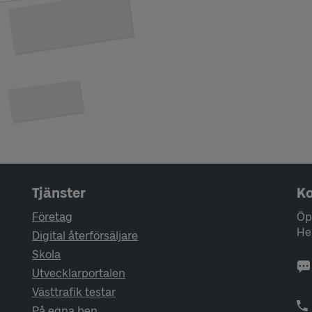
Tjänster
Ko
Företag
Öp
He
Digital återförsäljare
Skola
Utvecklarportalen
Västtrafik testar
På egna ben