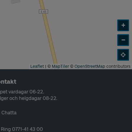
+
−
Leaflet
|
©
MapTiler
©
OpenStreetMap
contributors
ntakt
pet vardagar 06-22.
lger och helgdagar 08-22.
Chatta
Ring 0771-41 43 00