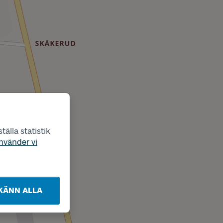
älla statistik
nvänder vi
KÄNN ALLA