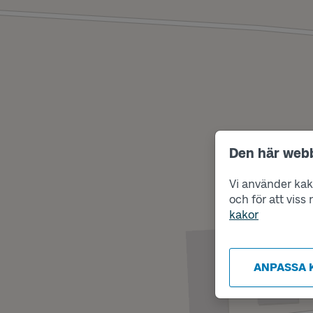
Den här web
Vi använder kako
och för att vis
kakor
ANPASSA 